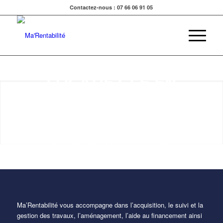
Contactez-nous : 07 66 06 91 05
INVESTISSEMENT
LOCATIF CLE EN
MAIN
EN NORMANDIE
Achetez pour louer,
en toute simplicité !
Ma’Rentabilité vous accompagne dans l’acquisition, le suivi et la
gestion des travaux, l’aménagement, l’aide au financement ainsi